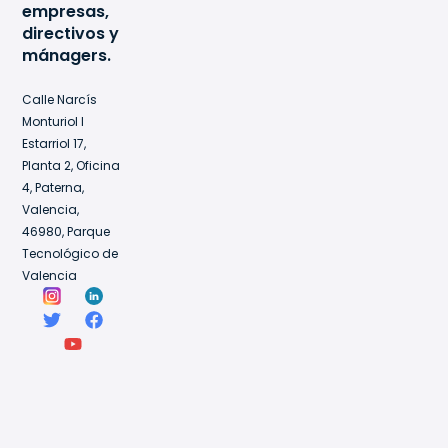
empresas,
directivos y
mánagers.
Calle Narcís
Monturiol I
Estarriol 17,
Planta 2, Oficina
4, Paterna,
Valencia,
46980, Parque
Tecnológico de
Valencia