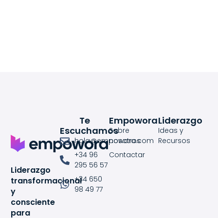
Te
Empowora
Liderazgo
Escuchamos
Sobre
Ideas y
hola@empowora.com
nosotros
Recursos
+34 96
Contactar
295 56 57
Liderazgo
+34 650
transformacional
98 49 77
y
consciente
para