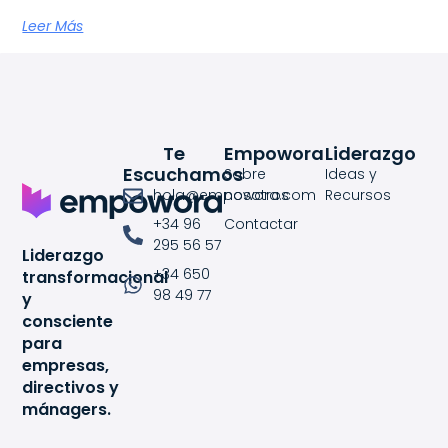
Leer Más
Te
Empowora
Liderazgo
Escuchamos
Sobre
Ideas y
hola@empowora.com
nosotros
Recursos
+34 96
Contactar
295 56 57
Liderazgo
+34 650
transformacional
98 49 77
y
consciente
para
empresas,
directivos y
mánagers.