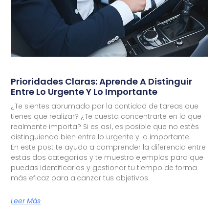
Prioridades Claras: Aprende A Distinguir
Entre Lo Urgente Y Lo Importante
¿Te sientes abrumado por la cantidad de tareas que
tienes que realizar? ¿Te cuesta concentrarte en lo que
realmente importa? Si es así, es posible que no estés
distinguiendo bien entre lo urgente y lo importante.
En este post te ayudo a comprender la diferencia entre
estas dos categorías y te muestro ejemplos para que
puedas identificarlas y gestionar tu tiempo de forma
más eficaz para alcanzar tus objetivos.
Leer Más