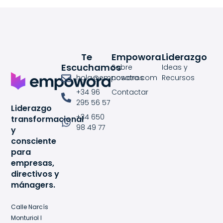
Te
Empowora
Liderazgo
Escuchamos
Sobre
Ideas y
hola@empowora.com
nosotros
Recursos
+34 96
Contactar
295 56 57
Liderazgo
+34 650
transformacional
98 49 77
y
consciente
para
empresas,
directivos y
mánagers.
Calle Narcís
Monturiol I