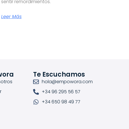
sentir remordimientos.
Leer Más
wora
Te Escuchamos
otros
hola@empowora.com
r
+34 96 295 56 57
+34 650 98 49 77