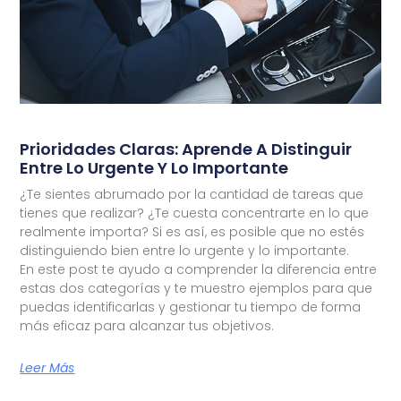
Prioridades Claras: Aprende A Distinguir
Entre Lo Urgente Y Lo Importante
¿Te sientes abrumado por la cantidad de tareas que
tienes que realizar? ¿Te cuesta concentrarte en lo que
realmente importa? Si es así, es posible que no estés
distinguiendo bien entre lo urgente y lo importante.
En este post te ayudo a comprender la diferencia entre
estas dos categorías y te muestro ejemplos para que
puedas identificarlas y gestionar tu tiempo de forma
más eficaz para alcanzar tus objetivos.
Leer Más