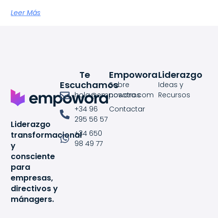
Leer Más
Te
Empowora
Liderazgo
Escuchamos
Sobre
Ideas y
hola@empowora.com
nosotros
Recursos
+34 96
Contactar
295 56 57
Liderazgo
+34 650
transformacional
98 49 77
y
consciente
para
empresas,
directivos y
mánagers.